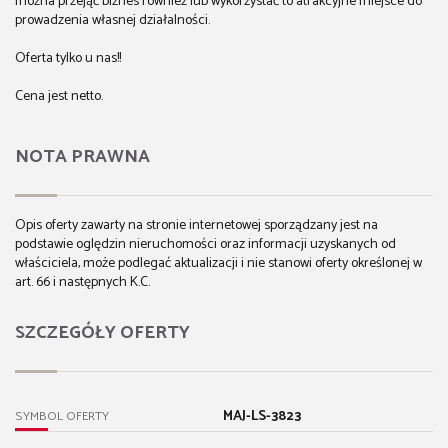
można przejąć biznes również lub wykorzystać to atrakcyjne miejsce do
prowadzenia własnej działalności.
Oferta tylko u nas!!
Cena jest netto.
NOTA PRAWNA
Opis oferty zawarty na stronie internetowej sporządzany jest na
podstawie oględzin nieruchomości oraz informacji uzyskanych od
właściciela, może podlegać aktualizacji i nie stanowi oferty określonej w
art. 66 i następnych K.C.
SZCZEGÓŁY OFERTY
MAJ-LS-3823
SYMBOL OFERTY