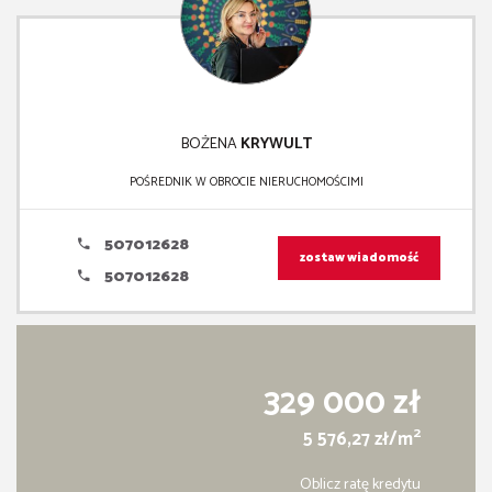
BOŻENA
KRYWULT
POŚREDNIK W OBROCIE NIERUCHOMOŚCIMI
507012628
zostaw wiadomość
507012628
329 000 zł
2
5 576,27 zł/m
Oblicz ratę kredytu