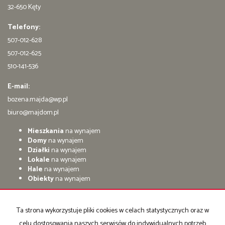
32-650 Kęty
Telefony:
507-012-628
507-012-625
510-141-536
E-mail:
bozena.majda@wp.pl
biuro@majdom.pl
Mieszkania
na wynajem
Domy
na wynajem
Działki
na wynajem
Lokale
na wynajem
Hale
na wynajem
Obiekty
na wynajem
Mieszkania
na sprzedaż
Domy
na sprzedaż
Ta strona wykorzystuje pliki cookies w celach statystycznych oraz w
Działki
na sprzedaż
celu dostosowania naszych serwisów do indywidualnych potrzeb
Lokale
na sprzedaż