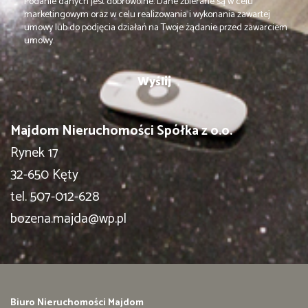
Podanie danych jest dobrowolne. Dane zbierane są w celu
marketingowym oraz w celu realizowania i wykonania zawartej
umowy lub do podjęcia działań na Twoje żądanie przed zawarciem
umowy.
Majdom Nieruchomości Spółka z o.o.
Rynek 17
32-650 Kęty
tel. 507-012-628
bozena.majda@wp.pl
Biuro Nieruchomości Majdom