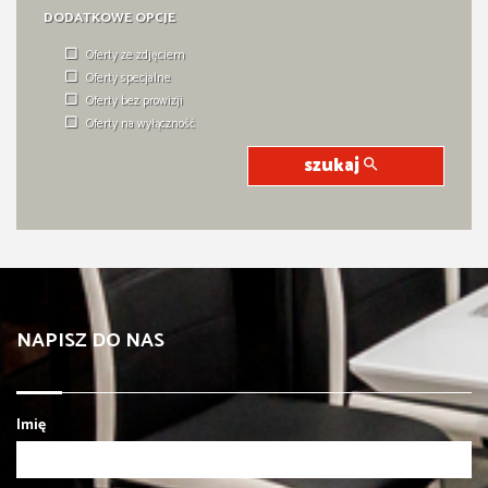
DODATKOWE OPCJE
Oferty ze zdjęciem
Oferty specjalne
Oferty bez prowizji
Oferty na wyłączność
szukaj
NAPISZ DO NAS
Imię