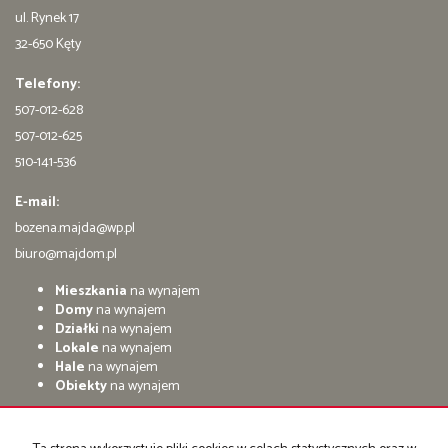
ul. Rynek 17
32-650 Kęty
Telefony:
507-012-628
507-012-625
510-141-536
E-mail:
bozena.majda@wp.pl
biuro@majdom.pl
Mieszkania
na wynajem
Domy
na wynajem
Działki
na wynajem
Lokale
na wynajem
Hale
na wynajem
Obiekty
na wynajem
Mieszkania
na sprzedaż
Domy
na sprzedaż