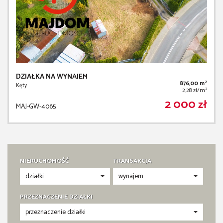
DZIAŁKA NA WYNAJEM
2
876,00 m
Kęty
2
2,28 zł/m
2 000 zł
MAJ-GW-4065
NIERUCHOMOŚĆ
TRANSAKCJA
PRZEZNACZENIE DZIAŁKI