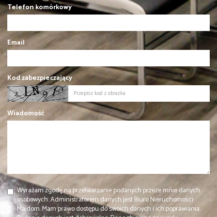
Telefon komórkowy
Email
Kod zabezpieczający
Wiadomość
Wyrażam zgodę na przetwarzanie podanych przeze mnie danych
osobowych. Administratorem danych jest Biuro Nieruchomości
Majdom. Mam prawo dostępu do swoich danych i ich poprawiania.