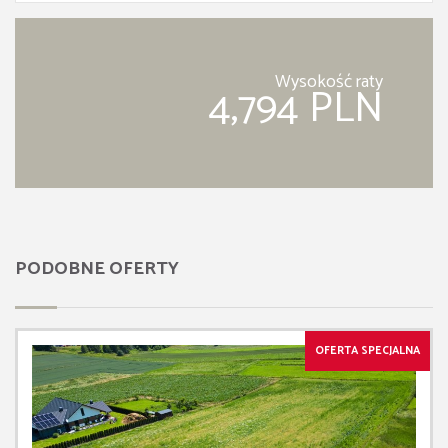
Wysokość raty
4,794 PLN
PODOBNE OFERTY
OFERTA SPECJALNA