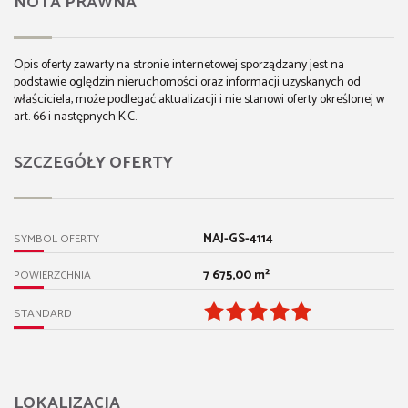
NOTA PRAWNA
Opis oferty zawarty na stronie internetowej sporządzany jest na
podstawie oględzin nieruchomości oraz informacji uzyskanych od
właściciela, może podlegać aktualizacji i nie stanowi oferty określonej w
art. 66 i następnych K.C.
SZCZEGÓŁY OFERTY
MAJ-GS-4114
SYMBOL OFERTY
7 675,00 m²
POWIERZCHNIA
STANDARD
LOKALIZACJA