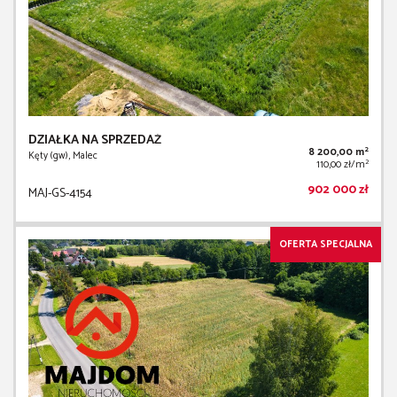
DZIAŁKA NA SPRZEDAŻ
2
8 200,00 m
Kęty (gw), Malec
2
110,00 zł/m
902 000 zł
MAJ-GS-4154
OFERTA SPECJALNA