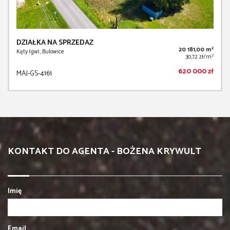
DZIAŁKA NA SPRZEDAŻ
2
20 181,00 m
Kęty (gw), Bulowice
2
30,72 zł/m
620 000 zł
MAJ-GS-4161
KONTAKT DO AGENTA - BOŻENA KRYWULT
Imię
Email