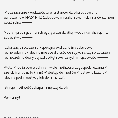
Przeznaczenie: • większość terenu stanowi działka budowlana •
oznaczenie w MPZP: MNZ (zabudowa mieszkaniowa) • ok. 14 arów stanowi
część rolną ⸻
Media: • prąd i gaz – przebiegają przez działkę • woda i kanalizacja – w
sąsiedztwie ⸻
Lokalizacja i otoczenie: • spokojna okolica, luźna zabudowa
jednorodzinna • idealne miejsce dla osób ceniących ciszę i przestrzeń •
jednocześnie dobry dojazd do Kęt i okolicznych miejscowości ⸻
Atuty: ✔ duża powierzchnia – wiele możliwości zagospodarowania ✔
szeroki front działki (77 m) ✔ dostęp do mediów ✔ ustawny kształt ✔
idealna pod inwestycję lub dom marzeń.
Istnieje możliwość zakupu mniejszej działki.
Polecamy!!