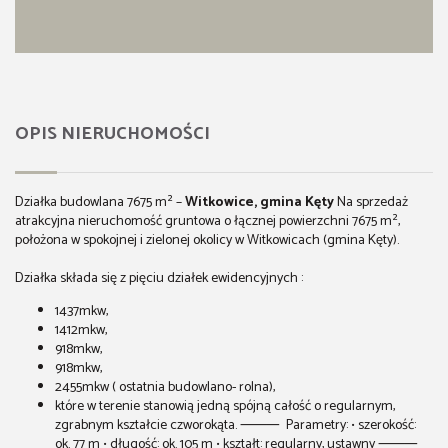
OPIS NIERUCHOMOŚCI
Działka budowlana 7675 m² –
Witkowice, gmina Kęty
Na sprzedaż
atrakcyjna nieruchomość gruntowa o łącznej powierzchni 7675 m²,
położona w spokojnej i zielonej okolicy w Witkowicach (gmina Kęty).
Działka składa się z pięciu działek ewidencyjnych :
1437mkw,
1412mkw,
918mkw,
918mkw,
2455mkw ( ostatnia budowlano- rolna),
które w terenie stanowią jedną spójną całość o regularnym,
zgrabnym kształcie czworokąta. ⸻ Parametry: • szerokość:
ok. 77 m • długość: ok. 105 m • kształt: regularny, ustawny ⸻