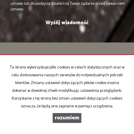
umowy lub do podjęcia działań na Twoje żądanie przed zawarciem
umowy.
Biuro Nieruchomości Majdom
ul. Rynek 17
Ta strona wykorzystuje pliki cookies w celach statystycznych oraz w
32-650 Kęty
celu dostosowania naszych serwisów do indywidualnych potrzeb
klientów. Zmiany ustawień dotyczących plików cookie można
Telefony:
dokonać w dowolnej chwili modyfikując ustawienia przeglądarki.
507-012-628
Korzystanie z tej strony bez zmian ustawień dotyczących cookies
507-012-625
oznacza, że będą one zapisane w pamięci urządzenia.
510-141-536
rozumiem
E-mail:
bozena.majda@wp.pl