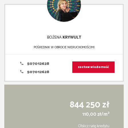
BOŻENA
KRYWULT
POŚREDNIK W OBROCIE NIERUCHOMOŚCIMI
507012628
zostaw wiadomość
507012628
844 250 zł
2
110,00 zł/m
Oblicz ratę kredytu