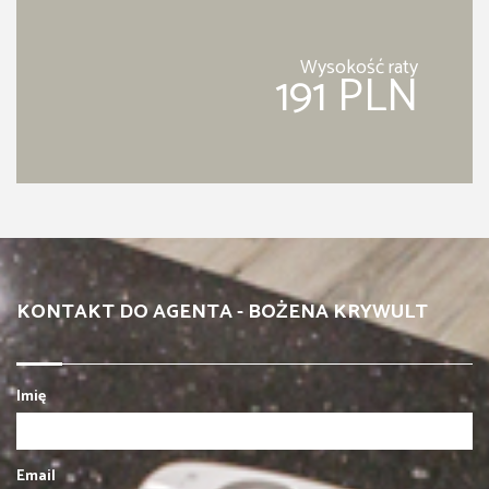
Wysokość raty
191 PLN
KONTAKT DO AGENTA - BOŻENA KRYWULT
Imię
Email