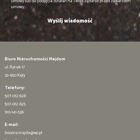
umowy lub do podjęcia działań na Twoje żądanie przed zawarciem
umowy.
Biuro Nieruchomości Majdom
ul. Rynek 17
32-650 Kęty
Telefony:
507-012-628
507-012-625
510-141-536
E-mail:
bozena.majda@wp.pl