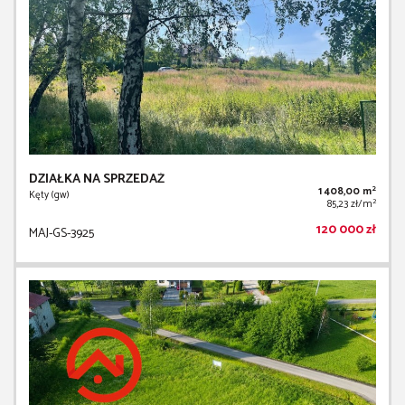
DZIAŁKA NA SPRZEDAŻ
2
1 408,00 m
Kęty (gw)
2
85,23 zł/m
120 000 zł
MAJ-GS-3925