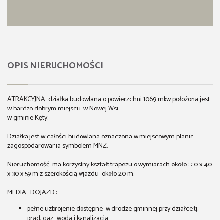
OPIS NIERUCHOMOŚCI
ATRAKCYJNA działka budowlana o powierzchni 1069 mkw położona jest
w bardzo dobrym miejscu w Nowej Wsi
w gminie Kęty.
Działka jest w całości budowlana oznaczona w miejscowym planie
zagospodarowania symbolem MNZ.
Nieruchomość ma korzystny kształt trapezu o wymiarach około : 20 x 40
x 30 x 59 m z szerokością wjazdu około 20 m.
MEDIA I DOJAZD :
pełne uzbrojenie dostępne w drodze gminnej przy działce tj.
prąd, gaz , woda i kanalizacja