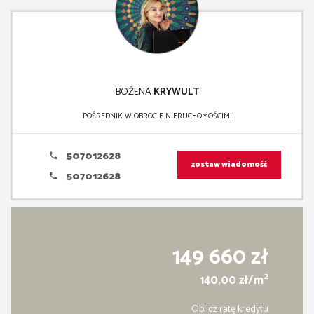
BOŻENA
KRYWULT
POŚREDNIK W OBROCIE NIERUCHOMOŚCIMI
507012628
zostaw wiadomość
507012628
149 660 zł
2
140,00 zł/m
Oblicz ratę kredytu