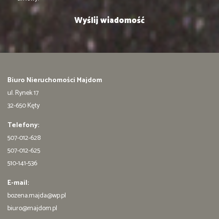
Biuro Nieruchomości Majdom
ul. Rynek 17
32-650 Kęty
Telefony:
507-012-628
507-012-625
510-141-536
E-mail:
bozena.majda@wp.pl
biuro@majdom.pl