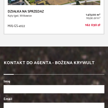
DZIAŁKA NA SPRZEDAŻ
2
1 473,00 m
Kęty (gw), Witkowice
2
110,00 zł/m
162 030 zł
MAJ-GS-4122
KONTAKT DO AGENTA - BOŻENA KRYWULT
Imię
Email