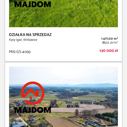
DZIAŁKA NA SPRZEDAŻ
2
1 477,00 m
Kęty (gw), Witkowice
2
88,02 zł/m
130 000 zł
MAJ-GS-4093