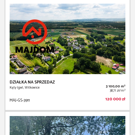
DZIAŁKA NA SPRZEDAŻ
2
3 100,00 m
Kęty (gw), Witkowice
2
38,71 zł/m
120 000 zł
MAJ-GS-3911