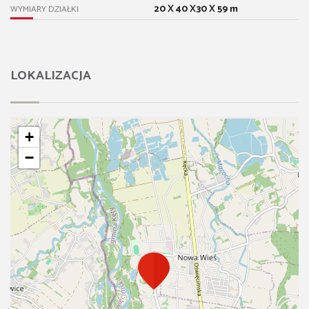
20 X 40 X30 X 59 m
WYMIARY DZIAŁKI
LOKALIZACJA
+
−