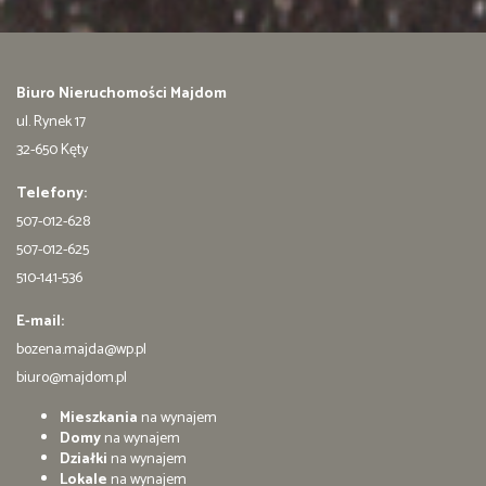
Biuro Nieruchomości Majdom
ul. Rynek 17
32-650 Kęty
Telefony:
507-012-628
507-012-625
510-141-536
E-mail:
bozena.majda@wp.pl
biuro@majdom.pl
Mieszkania
na wynajem
Domy
na wynajem
Działki
na wynajem
Lokale
na wynajem