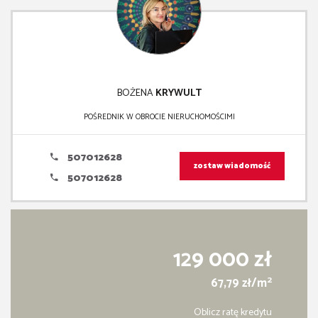
BOŻENA
KRYWULT
POŚREDNIK W OBROCIE NIERUCHOMOŚCIMI
507012628
zostaw wiadomość
507012628
129 000 zł
2
67,79 zł/m
Oblicz ratę kredytu