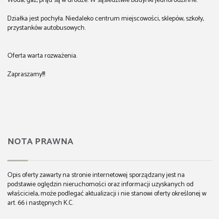
Woda, gaz, prąd są w drodze. W sąsiedztwie budynki jednorodzinne.
Działka jest pochyła. Niedaleko centrum miejscowości, sklepów, szkoły,
przystanków autobusowych.
Oferta warta rozważenia.
Zapraszamy!!!
NOTA PRAWNA
Opis oferty zawarty na stronie internetowej sporządzany jest na
podstawie oględzin nieruchomości oraz informacji uzyskanych od
właściciela, może podlegać aktualizacji i nie stanowi oferty określonej w
art. 66 i następnych K.C.