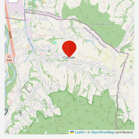
Leaflet
|
©
OpenStreetMap
contributors