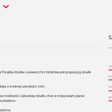
S
S
Porąbka działka o powierzchni 1903mkw jest propozycją działki
P
okąta o średniej szerokości 20m.
S
cza możliwości zabudowy działki, choć w miejscowym planie
WY
 budowlana.
odzinne.