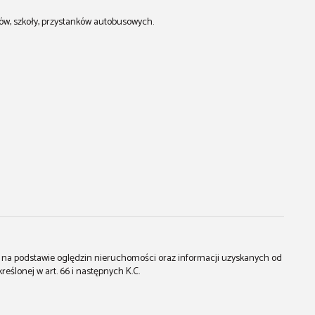
pów, szkoły, przystanków autobusowych.
st na podstawie oględzin nieruchomości oraz informacji uzyskanych od
kreślonej w art. 66 i następnych K.C.