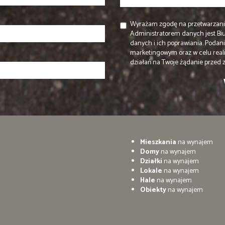
Wyrażam zgodę na przetwarzani
Administratorem danych jest B
danych i ich poprawiania. Podan
marketingowym oraz w celu real
działań na Twoje żądanie przed
Mieszkania
na wynajem
Domy
na wynajem
Działki
na wynajem
Lokale
na wynajem
Hale
na wynajem
Obiekty
na wynajem