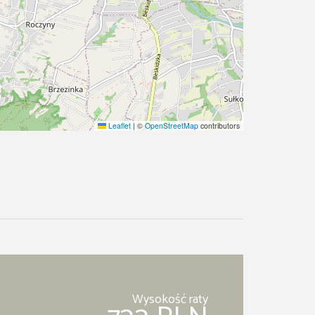
Leaflet
|
©
OpenStreetMap
contributors
Wysokość raty