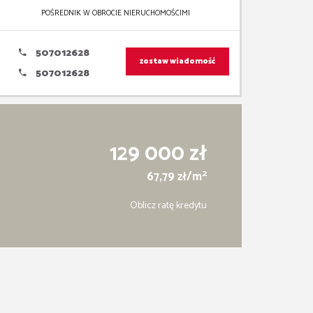
POŚREDNIK W OBROCIE NIERUCHOMOŚCIMI
507012628
zostaw wiadomość
507012628
129 000 zł
2
67,79 zł/m
Oblicz ratę kredytu