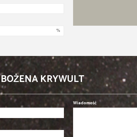
%
- BOŻENA KRYWULT
Wiadomość