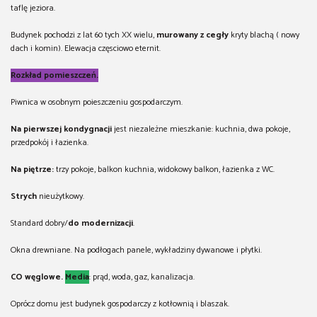
taflę jeziora.
Budynek pochodzi z lat 60 tych XX wielu,
murowany z cegły
kryty blachą ( nowy
dach i komin). Elewacja częsciowo eternit.
Rozkład pomieszczeń.
Piwnica w osobnym poieszczeniu gospodarczym.
Na pierwszej kondygnacji
jest niezależne mieszkanie: kuchnia, dwa pokoje,
przedpokój i łazienka.
Na piętrze:
trzy pokoje, balkon kuchnia, widokowy balkon, łazienka z WC.
Strych
nieużytkowy.
Standard dobry/
do modernizacji
.
Okna drewniane. Na podłogach panele, wykładziny dywanowe i płytki.
CO węglowe.
Media
: prąd, woda, gaz, kanalizacja.
Oprócz domu jest budynek gospodarczy z kotłownią i blaszak.