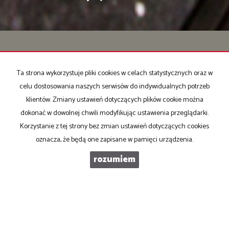
Biuro Nieruchomości Majdom
ul. Rynek 17
Ta strona wykorzystuje pliki cookies w celach statystycznych oraz w
32-650 Kęty
celu dostosowania naszych serwisów do indywidualnych potrzeb
klientów. Zmiany ustawień dotyczących plików cookie można
Telefony:
dokonać w dowolnej chwili modyfikując ustawienia przeglądarki.
507-012-628
Korzystanie z tej strony bez zmian ustawień dotyczących cookies
507-012-625
oznacza, że będą one zapisane w pamięci urządzenia.
510-141-536
rozumiem
E-mail:
bozena.majda@wp.pl
biuro@majdom.pl
Mieszkania
na wynajem
Domy
na wynajem