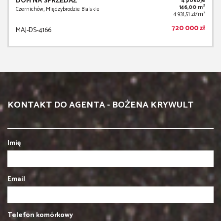
DOM NA SPRZEDAŻ
4 pokoje
2
146,00 m
Czernichów, Międzybrodzie Bialskie
2
4 931,51 zł/m
720 000 zł
MAJ-DS-4166
KONTAKT DO AGENTA - BOŻENA KRYWULT
Imię
Email
Telefon komórkowy