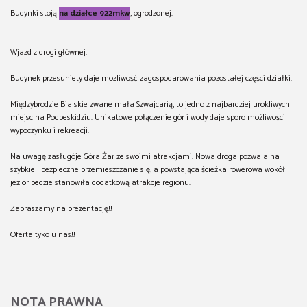
Budynki stoją
na działce 922mkw
, ogrodzonej.
Wjazd z drogi głównej.
Budynek przesuniety daje mozliwość zagospodarowania pozostałej części działki.
Międzybrodzie Bialskie zwane mała Szwajcarią, to jedno z najbardziej urokliwych
miejsc na Podbeskidziu. Unikatowe połączenie gór i wody daje sporo możliwości
wypoczynku i rekreacji.
Na uwagę zasługóje Góra Żar ze swoimi atrakcjami. Nowa droga pozwala na
szybkie i bezpieczne przemieszczanie się, a powstająca ścieżka rowerowa wokół
jezior bedzie stanowiła dodatkową atrakcje regionu.
Zapraszamy na prezentację!!
Oferta tyko u nas!!
NOTA PRAWNA