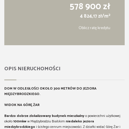
578 900 zł
2
4 824,17 zł/m
Oblicz ratę kredytu
OPIS NIERUCHOMOŚCI
DOM W ODLEGŁOŚCI OKOŁO 300 METRÓW DO JEZIORA
MIĘDZYBRODZKIEGO.
WIDOK NA GÓRĘ ŻAR
Bardzo dobrze zlokalizowany budynek mieszkalny
o powierzchni użytkowej
około
100mkw
w Międzybrodziu Bialskim
niedaleko jeziora
miedzybrodzkiego
i ścisłego cenrum miejscowości. Z działki widać Górę Żar i