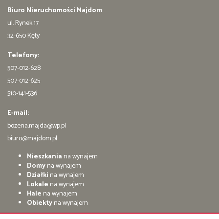
Biuro Nieruchomości Majdom
ul. Rynek 17
32-650 Kęty
Telefony:
507-012-628
507-012-625
510-141-536
E-mail:
bozena.majda@wp.pl
biuro@majdom.pl
Mieszkania
na wynajem
Domy
na wynajem
Działki
na wynajem
Lokale
na wynajem
Hale
na wynajem
Obiekty
na wynajem