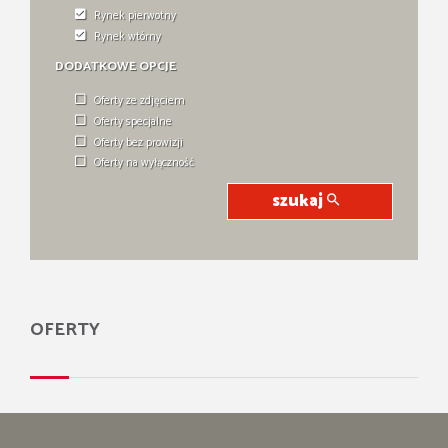
Rynek pierwotny
Rynek wtórny
DODATKOWE OPCJE
Oferty ze zdjęciem
Oferty specjalne
Oferty bez prowizji
Oferty na wyłączność
szukaj
OFERTY