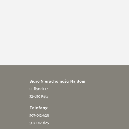
Biuro Nieruchomości Majdom
ul. Rynek 17
32-650 Kęty
Telefony:
507-012-628
507-012-625