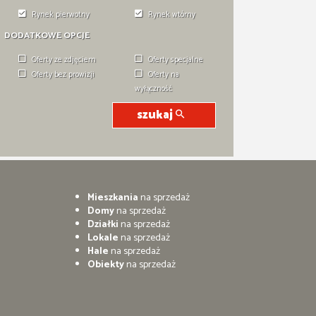
Rynek pierwotny
Rynek wtórny
DODATKOWE OPCJE
Oferty ze zdjęciem
Oferty specjalne
Oferty bez prowizji
Oferty na
wyłączność
szukaj
Mieszkania
na sprzedaż
Domy
na sprzedaż
Działki
na sprzedaż
Lokale
na sprzedaż
Hale
na sprzedaż
Obiekty
na sprzedaż