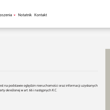
oszenia
Notatnik
Kontakt
 jest na podstawie oględzin nieruchomości oraz informacji uzyskanych
erty określonej w art. 66 i następnych K.C.