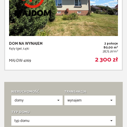
DOM NA WYNAJEM
2 pokoje
2
80,00 m
Kęty (gw), Łęki
2
28,75 zł/m
2 300 zł
MAJ-DW-4169
NIERUCHOMOŚĆ
TRANSAKCJA
TYP DOMU