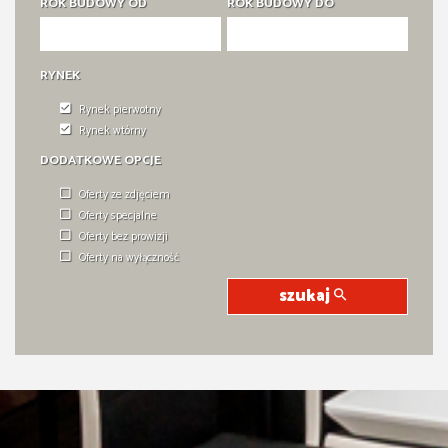
ROK BUDOWY OD
ROK BUDOWY DO
RYNEK
Rynek pierwotny
Rynek wtórny
DODATKOWE OPCJE
Oferty ze zdjęciem
Oferty specjalne
Oferty bez prowizji
Oferty na wyłączność
szukaj