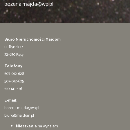
bozena.majda@wp.pl
Biuro Nieruchomości Majdom
ul. Rynek 17
32-650 Kęty
Telefony:
507-012-628
507-012-625
510-141-536
E-mail:
bozena.majda@wp.pl
biuro@majdom.pl
Mieszkania
na wynajem