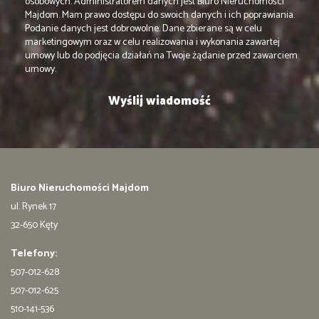
osobowych. Administratorem danych jest Biuro Nieruchomości
Majdom. Mam prawo dostępu do swoich danych i ich poprawiania.
Podanie danych jest dobrowolne. Dane zbierane są w celu
marketingowym oraz w celu realizowania i wykonania zawartej
umowy lub do podjęcia działań na Twoje żądanie przed zawarciem
umowy.
Biuro Nieruchomości Majdom
ul. Rynek 17
32-650 Kęty
Telefony:
507-012-628
507-012-625
510-141-536