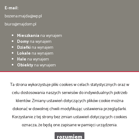
E-mail:
bozena.majda@wp.pl
biuro@majdom.pl
Mieszkania
na wynajem
Domy
na wynajem
Działki
na wynajem
Lokale
na wynajem
Hale
na wynajem
Obiekty
na wynajem
Mieszkania
na sprzedaż
Domy
na sprzedaż
Ta strona wykorzystuje pliki cookies w celach statystycznych oraz w
Działki
na sprzedaż
celu dostosowania naszych serwisów do indywidualnych potrzeb
Lokale
na sprzedaż
Hale
na sprzedaż
klientów. Zmiany ustawień dotyczących plików cookie można
Obiekty
na sprzedaż
dokonać w dowolnej chwili modyfikując ustawienia przeglądarki.
Korzystanie z tej strony bez zmian ustawień dotyczących cookies
Strona główna
notatnik
Kup
Sprzedaj
Kontakt
oznacza, że będą one zapisane w pamięci urządzenia.
rozumiem