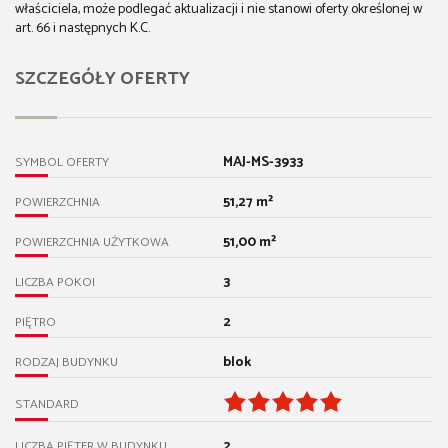
właściciela, może podlegać aktualizacji i nie stanowi oferty określonej w
art. 66 i następnych K.C.
SZCZEGÓŁY OFERTY
MAJ-MS-3933
SYMBOL OFERTY
51,27 m²
POWIERZCHNIA
51,00 m²
POWIERZCHNIA UŻYTKOWA
3
LICZBA POKOI
2
PIĘTRO
blok
RODZAJ BUDYNKU
STANDARD
2
LICZBA PIĘTER W BUDYNKU