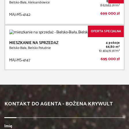
2
81,00 m
Bielsko-Biała, Aleksandrowice
2
8 629,63 zł/m
699 000 zł
MAJ-MS-4142
OFERTA SPECJALNA
MIESZKANIE NA SPRZEDAŻ
4 pokoje
2
66,80 m
Bielsko-Biała, Bielsko Południe
2
10 404,19 zł/m
695 000 zł
MAJ-MS-4147
KONTAKT DO AGENTA - BOŻENA KRYWULT
Imię