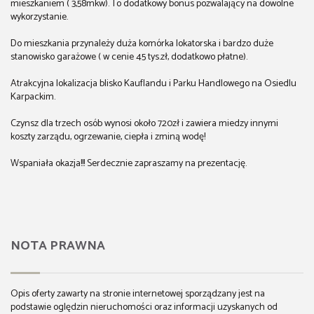
mieszkaniem ( 3,58mkw). To dodatkowy bonus pozwalający na dowolne
wykorzystanie.
Do mieszkania przynależy duża komórka lokatorska i bardzo duże
stanowisko garażowe ( w cenie 45 tys.zł, dodatkowo płatne).
Atrakcyjna lokalizacja blisko Kauflandu i Parku Handlowego na Osiedlu
Karpackim.
Czynsz dla trzech osób wynosi około 720zł i zawiera miedzy innymi
koszty zarządu, ogrzewanie, ciepła i zminą wodę!
Wspaniała okazja!!! Serdecznie zapraszamy na prezentację.
NOTA PRAWNA
Opis oferty zawarty na stronie internetowej sporządzany jest na
podstawie oględzin nieruchomości oraz informacji uzyskanych od