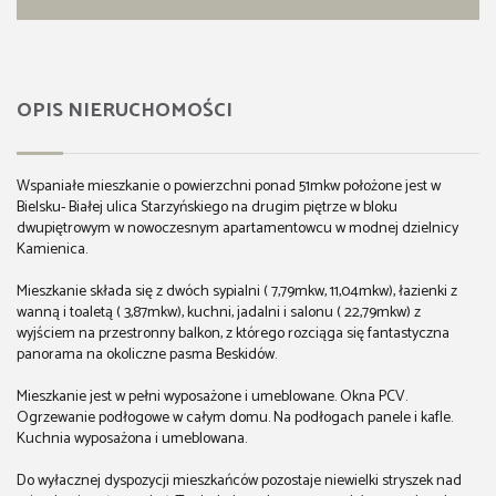
OPIS NIERUCHOMOŚCI
Wspaniałe mieszkanie o powierzchni ponad 51mkw położone jest w
Bielsku- Białej ulica Starzyńskiego na drugim piętrze w bloku
dwupiętrowym w nowoczesnym apartamentowcu w modnej dzielnicy
Kamienica.
Mieszkanie składa się z dwóch sypialni ( 7,79mkw, 11,04mkw), łazienki z
wanną i toaletą ( 3,87mkw), kuchni, jadalni i salonu ( 22,79mkw) z
wyjściem na przestronny balkon, z którego rozciąga się fantastyczna
panorama na okoliczne pasma Beskidów.
Mieszkanie jest w pełni wyposażone i umeblowane. Okna PCV.
Ogrzewanie podłogowe w całym domu. Na podłogach panele i kafle.
Kuchnia wyposażona i umeblowana.
Do wyłacznej dyspozycji mieszkańców pozostaje niewielki stryszek nad